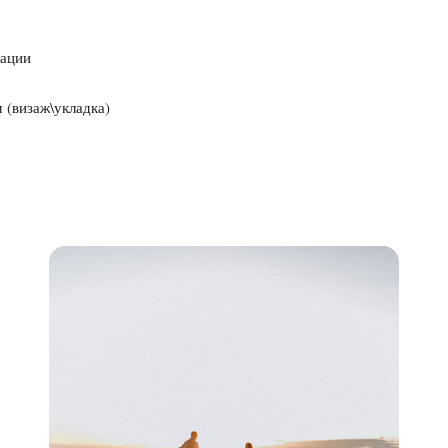
кации
 (визаж\укладка)